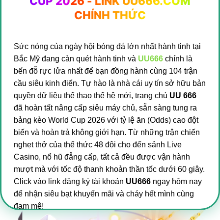
CUP 2026 - LINK UU666.COM
CHÍNH THỨC
Sức nóng của ngày hội bóng đá lớn nhất hành tinh tại
Bắc Mỹ đang càn quét hành tinh và
UU666
chính là
bến đỗ rực lửa nhất để bạn đồng hành cùng 104 trận
cầu siêu kinh điển. Tự hào là nhà cái uy tín sở hữu bản
quyền dữ liệu thể thao thế hệ mới, trang chủ
UU 666
đã hoàn tất nâng cấp siêu máy chủ, sẵn sàng tung ra
bảng kèo World Cup 2026 với tỷ lệ ăn (Odds) cao đột
biến và hoàn trả không giới hạn. Từ những trận chiến
nghẹt thở của thể thức 48 đội cho đến sảnh Live
Casino, nổ hũ đẳng cấp, tất cả đều được vận hành
mượt mà với tốc độ thanh khoản thần tốc dưới 60 giây.
Click vào link đăng ký tài khoản
UU666
ngay hôm nay
để nhận siêu bạt khuyến mãi và cháy hết mình cùng
đam mê!