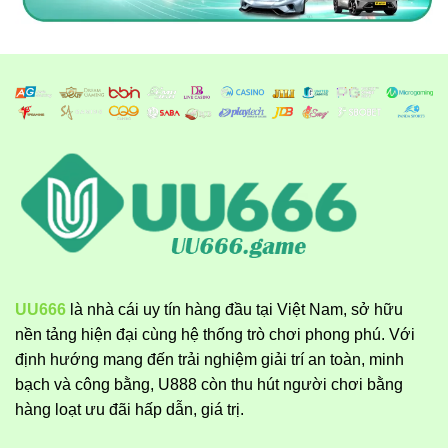
Philippines là minh chứng cho sự minh bạch và
công bằng tuyệt đối. Mọi kết quả ván cược đều
được giám sát bởi các tổ chức kiểm định độc lập
uy tín trên thế giới.
UU666
là nhà cái uy tín hàng đầu tại Việt Nam, sở hữu
Hệ thống UU666 hoạt động hợp pháp dưới sự bảo hộ của
nền tảng hiện đại cùng hệ thống trò chơi phong phú. Với
PAGCOR
định hướng mang đến trải nghiệm giải trí an toàn, minh
bạch và công bằng, U888 còn thu hút người chơi bằng
hàng loạt ưu đãi hấp dẫn, giá trị.
Loại
Cơ quan
chứng
Ý nghĩa pháp lý
ban hành
chỉ