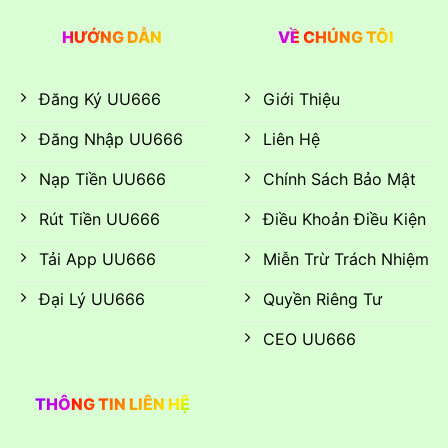
Chính phủ
Cấp phép hoạt động cá cược
HƯỚNG DẪN
VỀ CHÚNG TÔI
PAGCOR
Philippines
quốc tế
iTech
Phòng thí
Kiểm chứng độ khách quan và
Đăng Ký UU666
Giới Thiệu
Labs
nghiệm Úc
không can thiệp vào trò chơi
BMM
Tổ chức
Xác nhận tỷ lệ trả thưởng (RTP)
Đăng Nhập UU666
Liên Hệ
Testlabs
quốc tế
chuẩn
Nạp Tiền UU666
Chính Sách Bảo Mật
PHONG CÁCH THIẾT KẾ THỜI THƯỢNG TẠO SỰ
Rút Tiền UU666
Điều Khoản Điều Kiện
DỄ CHỊU KHI ĐẶT CƯỢC
Hệ thống giao diện được
thiết kế dựa trên
UU666
Tải App UU666
Miễn Trừ Trách Nhiệm
nghiên cứu hành vi người dùng Việt một cách cực
Đại Lý UU666
Quyền Riêng Tư
kỳ tỉ mỉ. Tốc độ phản hồi của trang web đạt mức
0.2 giây giúp loại bỏ hoàn toàn tình trạng giật lag
CEO UU666
khó chịu. Công nghệ HTML5 tiên tiến cho phép bạn
trải nghiệm trò chơi sắc nét trên cả điện thoại cũ
THÔNG TIN LIÊN HỆ
lẫn đời mới.